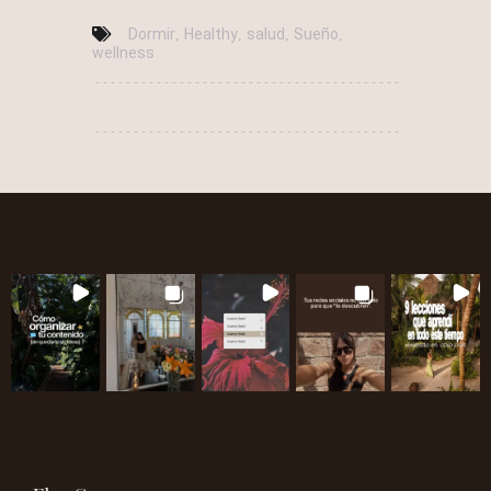
Dormir
Healthy
salud
Sueño
,
,
,
,
wellness