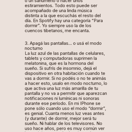
o un sahumerio o hacer unos
estiramientos. Todo esto puede ser
acompañado de una linda música
distinta a la que escuchás el resto del
día. En Spotify hay una categoría “Para
dormir”. Yo siempre uso la de los
cuencos tibetanos, me encanta.
3. Apagá las pantallas… o usá el modo
nocturno
La luz azul de las pantallas de celulares,
tablets y computadoras suprimen la
melatonina, que es la hormona del
sueño. Si sufrís de insomnio, dejá el
dispositivo en otra habitación cuando te
vas a dormir. Si no podés o no te animás
a hacer esto, usalo en modo nocturno, lo
que activa una luz más amarilla de tu
pantalla y no va a permitir que aparezcan
notificaciones ni lumínicas ni sonoras
durante ese período. En mi IPhone se
pone sólo cuando uso el modo “dormir”,
es genial. Cuanta menos luz veas antes
(y durante) de dormir, mejor será tu
sueño. Ni hablar de los televisores. No
uso hace años, pero es muy común ver