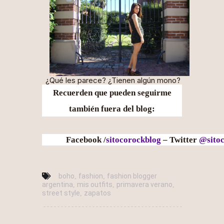
¿Qué les parece? ¿Tienen algún mono?
Recuerden que pueden seguirme
también fuera del blog:
Facebook /
sitocorockblog
– Twitter
@sito
boho
fashion
fashion blogger
,
,
argentina
mis outfits
primavera verano
,
,
,
street style
zapatos
,