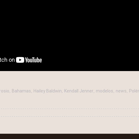
rosio
Bahamas
Hailey Baldwin
Kendall Jenner
modelos
news
Polé
,
,
,
,
,
,