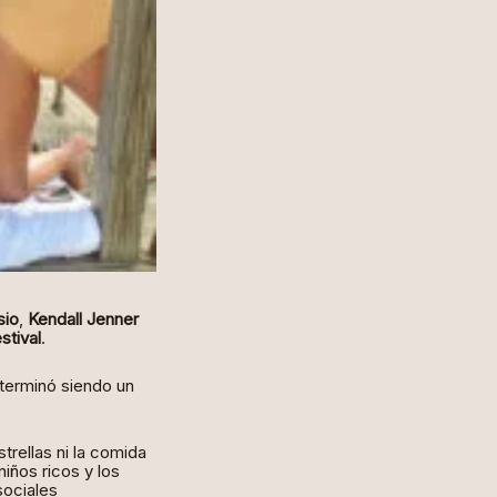
sio
,
Kendall Jenner
stival
.
 terminó siendo un
trellas ni la comida
iños ricos y los
sociales