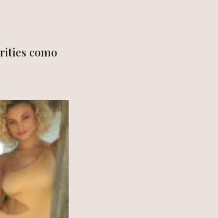
LINKS
brities como