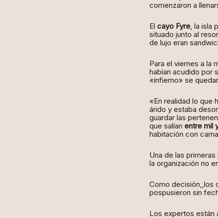
comenzaron a llenars
El
cayo Fyre
, la isla
situado junto al reso
de lujo eran sandwi
Para el viernes a la
habían acudido por s
«infierno» se queda
«En realidad lo que
árido y estaba desor
guardar las pertenen
que salían
entre mil 
habitación con cama
Una de las primeras b
la organización no 
Como decisión,,los o
pospusieron sin fec
Los expertos están a