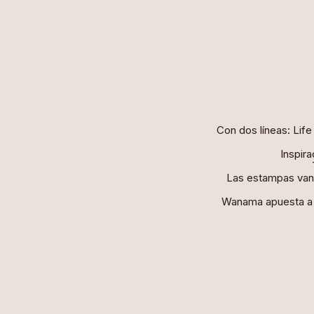
HOME
ALÍ
Con dos líneas: Li
Inspir
Las estampas van 
Wanama apuesta a l