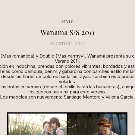
NEA METHOD
CLARITY LAB
COPAL BOUTIQUE STUDIO
STYLE
Wanama S/S 2011
AGOSTO 25, 2010
fe (Mas romántica) y Double (Mas «army»), Wanama presenta su c
Verano 2011.
ación en Indochina, prendas con colores vibrantes, bordados y es
Telas como bambula, denim y gabardina con parches estilo militar
desde las flores de colores hasta las rayas. Tambien esta presen
volados.
as botas en verano (desde el tobillo hasta las bucaneras), aunq
los zuecos tan «in» para este verano.
Los modelos son nuevamente Santiago Montero y Valeria García.