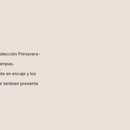
LINKS
olección Primavera-
tampas.
.
te en encaje y los
ue tambien presenta