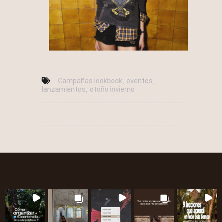
Campañas lookbook
eventos
,
,
lanzamientos
otoño invierno
,