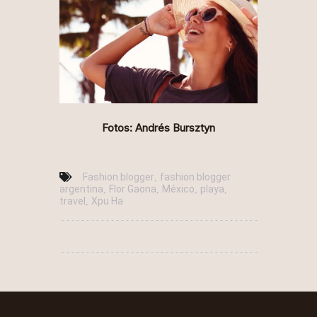
Fotos:
An
drés Bursztyn
Fashion blogger
fashion blogger
,
argentina
Flor Gaona
México
playa
,
,
,
,
travel
Xpu Ha
,