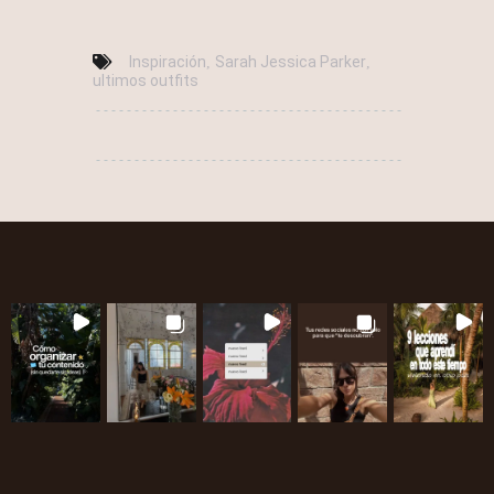
Inspiración
Sarah Jessica Parker
,
,
ultimos outfits