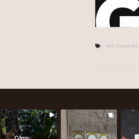
cine
Gossip Girl
,