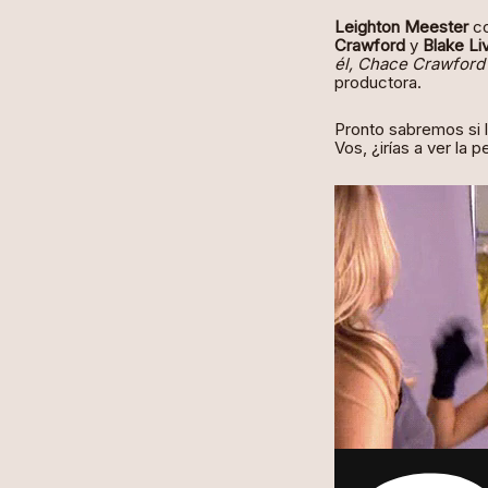
Leighton Meester
co
Crawford
y
Blake Liv
él, Chace Crawford
productora.
Pronto sabremos si la
Vos, ¿irías a ver la p