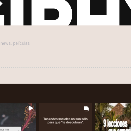
news
películas
,
,