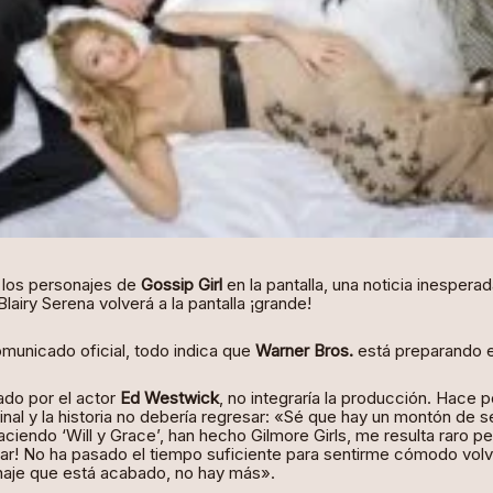
 los personajes de
Gossip Girl
en la pantalla, una noticia inespera
Blairy Serena volverá a la pantalla ¡grande!
municado oficial, todo indica que
Warner Bros.
está preparando e
do por el actor
Ed Westwick
, no integraría la producción. Hace 
inal y la historia no debería regresar:
«Sé que hay un montón de se
ciendo ‘Will y Grace’, han hecho Gilmore Girls, me re
sulta raro p
r! No ha pasado el tiempo suficiente para sentirme cómodo volvie
onaje que está acabado, no hay más».