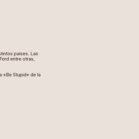
stintos paises. Las
ord entre otras,
a «Be Stupid» de la