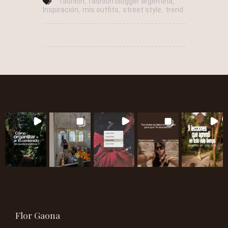
fashion
fashion blogger argentina
,
,
Inspiración
mis outfits
street style
trend
,
,
,
Flor Gaona