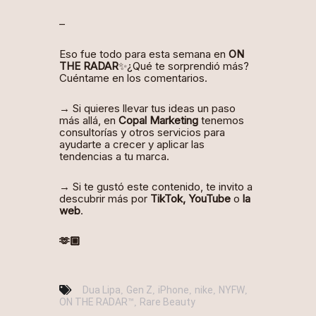
–
Eso fue todo para esta semana en
ON
THE RADAR
✨¿Qué te sorprendió más?
Cuéntame en los comentarios.
→ Si quieres llevar tus ideas un paso
más allá, en
Copal Marketing
tenemos
consultorías y otros servicios para
ayudarte a crecer y aplicar las
tendencias a tu marca.
→ Si te gustó este contenido, te invito a
descubrir más por
TikTok
,
YouTube
o
la
web
.
🫶🏼
Dua Lipa
Gen Z
iPhone
nike
NYFW
,
,
,
,
,
ON THE RADAR™
Rare Beauty
,