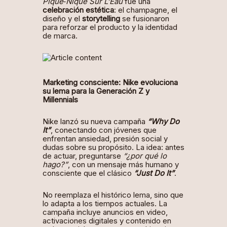
Pique‑Nique Sur L’Eau
fue una
celebración estética
: el champagne, el
diseño y el
storytelling
se fusionaron
para reforzar el producto y la identidad
de marca.
Marketing consciente: Nike evoluciona
su lema para la Generación Z y
Millennials
Nike lanzó su nueva campaña
“Why Do
It”
, conectando con jóvenes que
enfrentan ansiedad, presión social y
dudas sobre su propósito. La idea: antes
de actuar, preguntarse
“¿por qué lo
hago?”
, con un mensaje más humano y
consciente que el clásico
“Just Do It”
.
No reemplaza el histórico lema, sino que
lo adapta
a los tiempos actuales. La
campaña incluye anuncios en video,
activaciones digitales y contenido en