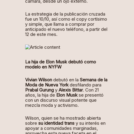
cámara, desde un ojo externo.
La estrategia de la publicación cruzada
fue un 10/10, así como el copy cortísimo
y simple, que llama a comprar por
anticipado el nuevo teléfono, a partir del
12 de este mes.
La hija de Elon Musk debutó como
modelo en NYFW
Vivian Wilson
debutó en la
Semana de la
Moda de Nueva York
desfilando para
Prabal Gurung
y
Alexis Bittar
. Con 21
años, la hija de
Elon Musk
se presentó
con un discurso visual potente que
mezcla moda y activismo.
Wilson, quien se ha mostrado abierta
sobre
su
identidad trans
y su interés en
apoyar a comunidades marginadas,
aprovecha esta nueva faceta en el