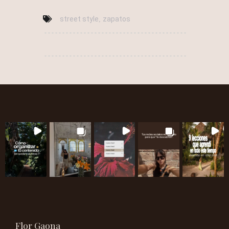
street style
zapatos
,
Flor Gaona