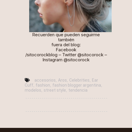
Recuerden que pueden seguirme
también
fuera del blog:
Facebook
/
sitocorockblog
– Twitter
@sitocorock
–
Instagram
@sitocorock
accesorios
Aros
Celebrities
Ear
,
,
,
Cuff
fashion
fashion blogger argentina
,
,
,
modelos
street style
tendencia
,
,