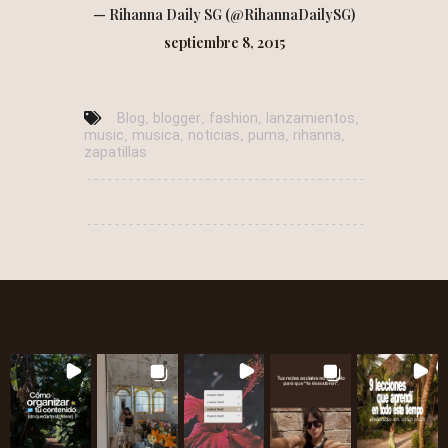
— Rihanna Daily SG (@RihannaDailySG)
septiembre 8, 2015
Blog
blogger
fashion
lanzamientos
,
,
,
,
music
musica
noticias
puma
rihanna
,
,
,
,
,
zapatillas