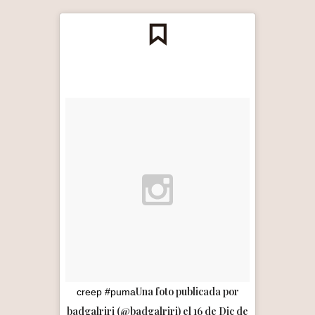
Una foto publicada por
creep #puma
badgalriri (@badgalriri) el 16 de Dic de