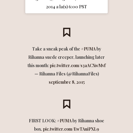
2014 a la(s) 6:00 PST
Take a sneak peak of the
#PUMA
by
Rihanna suede creeper, launching later
this month:
pic.twitter.com/s3aACXwMvf
— Rihanna Files (@RihannaFiles)
septiembre 8, 2015
FIRST LOOK:
#PUMA
by Rihanna shoe
box.
pic.twitter.com/EwTAuiPXL9