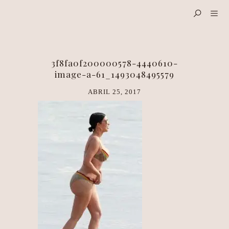
3f8fa0f200000578-4440610-
image-a-61_1493048495579
ABRIL 25, 2017