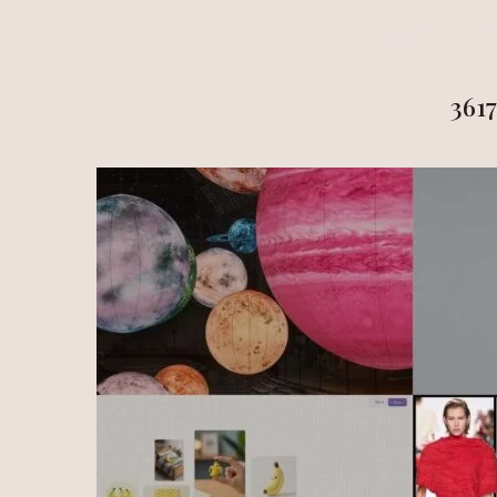
HOME
ALÍ
361