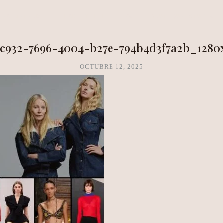
NEA METHOD
CLARITY LAB
COPAL BOUTIQUE STUDIO
7c932-7696-4004-b27e-794b4d3f7a2b_1280
OCTUBRE 12, 2025