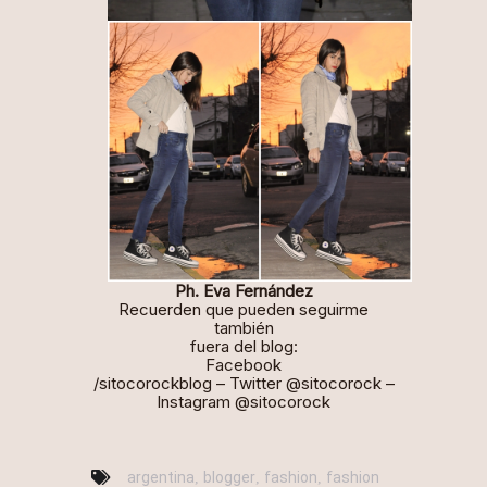
Ph.
Eva Fernández
Recuerden que pueden seguirme
también
fuera del blog:
Facebook
/
sitocorockblog
– Twitter
@sitocorock
–
Instagram
@sitocorock
argentina
blogger
fashion
fashion
,
,
,