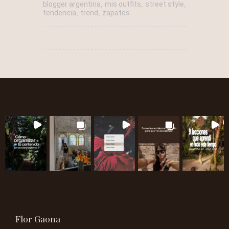
blogger argentina
mis outfits
street style
,
,
,
tendencia
trend
zapatos
,
,
Flor Gaona