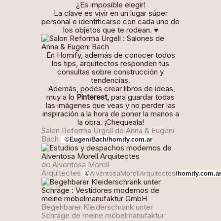
¿Es imposible elegir!
La clave es vivir en un lugar súper
personal e identificarse con cada uno de
los objetos que te rodean. ♥
En Homify, además de conocer todos
los tips, arquitectos responden tus
consultas sobre construcción y
tendencias.
Además, podés crear libros de ideas,
muy a lo
Pinterest,
para guardar todas
las imágenes que veas y no perder las
inspiración a la hora de poner la manos a
la obra. ¡Chequeala!
Salon Reforma Urgell
de
Anna & Eugeni
Bach
©EugeniBach/homify.com.ar
de
Alventosa Morell
Arquitectes
s
AlventosaMorellArquitecte
©
/homify.com.a
Begehbarer Kleiderschrank unter
Schräge
de
meine möbelmanufaktur