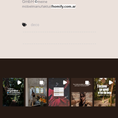
GmbH
meine
©
möbelmanufaktur
/homify.com.ar
deco