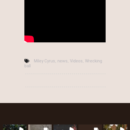
Miley Cyrus
news
Videos
Wrecking
,
,
,
ball