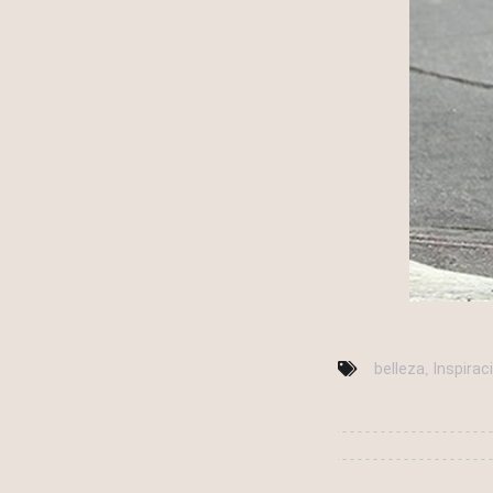
belleza
Inspirac
,