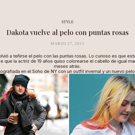
NEA METHOD
CLARITY LAB
COPAL BOUTIQUE STUDIO
STYLE
Dakota vuelve al pelo con puntas rosas
MARZO 27, 2013
lvió a teñirse el pelo con las puntas rosas. Lo curioso es que es
 que la actriz de 19 años quiso colorearse el cabello de igual m
meses atrás.
tografiada en el Soho de NY con un
outfit
invernal y un nuevo pelo 