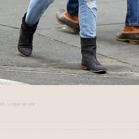
ión
Lo que se usa
,