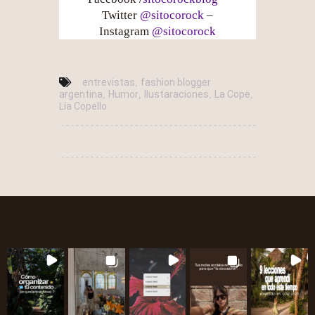
Twitter
@sitocorock
–
Instagram
@sitocorock
entrevistas
fashion blogger
,
argentina
Humor
Ilustaraciones
La Cope
,
,
,
,
Lía Copello