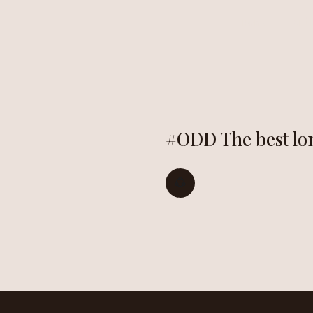
HOME
ALÍ
#ODD The best lon