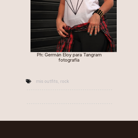
Ph: Germán Eloy para
Tangram
fotografía
mis outfits
rock
,