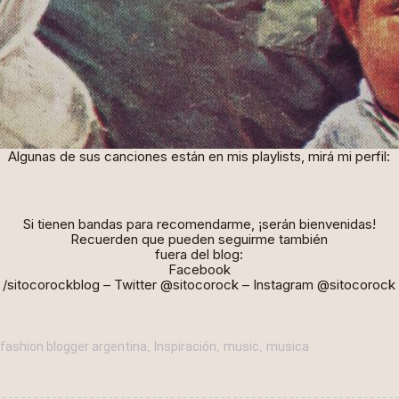
Algunas de sus canciones están en mis playlists, mirá mi perfil:
Si tienen bandas para recomendarme, ¡serán bienvenidas!
Recuerden que pueden seguirme también
fuera del blog:
Facebook
/
sitocorockblog
– Twitter
@sitocorock
– Instagram
@sitocorock
fashion blogger argentina
Inspiración
music
musica
,
,
,