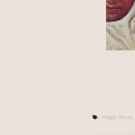
blogger
Discos
,
,