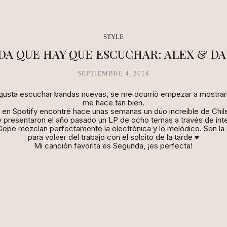
NEA METHOD
CLARITY LAB
COPAL BOUTIQUE STUDIO
STYLE
DA QUE HAY QUE ESCUCHAR: ALEX & DA
SEPTIEMBRE 4, 2014
sta escuchar bandas nuevas, se me ocurrió empezar a mostrarl
me hace tan bien.
en Spotify encontré hace unas semanas un dúo increíble de Chil
 presentaron el año pasado un LP de ocho temas a través de in
epe mezclan perfectamente la electrónica y lo melódico. Son la
para volver del trabajo con el solcito de la tarde ♥
Mi canción favorita es Segunda, ¡es perfecta!