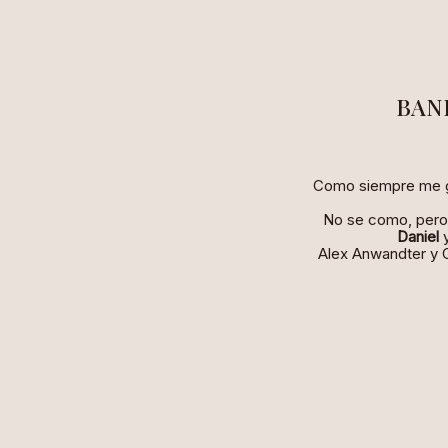
HOME
ALÍ
BAN
Como siempre me gu
No se como, pero 
Daniel
y
Alex Anwandter y G