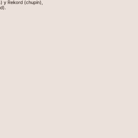
) y Rekord (chupín),
d).