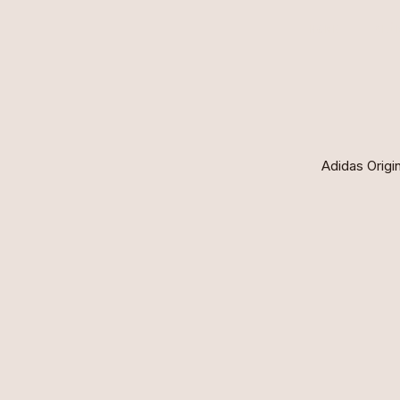
HOME
ALÍ
Adidas Origi