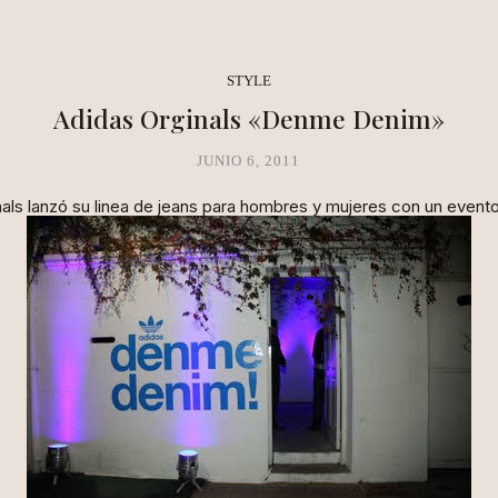
NEA METHOD
CLARITY LAB
COPAL BOUTIQUE STUDIO
STYLE
Adidas Orginals «Denme Denim»
JUNIO 6, 2011
nals lanzó su linea de jeans para hombres y mujeres con un event