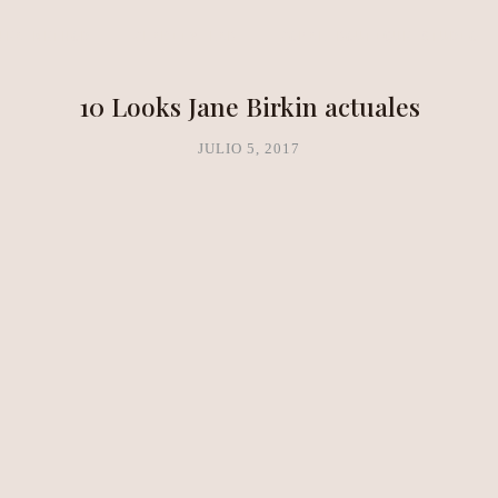
NEA METHOD
CLARITY LAB
COPAL BOUTIQUE STUDIO
10 Looks Jane Birkin actuales
JULIO 5, 2017